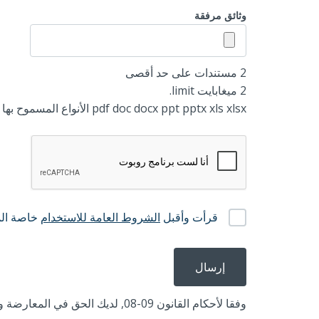
وثائق مرفقة
2 مستندات على حد أقصى ‎
2 ميغابايت limit.
pdf doc docx ppt pptx xls xlsx الأنواع المسموح بها
الشروط
العامة
قرأت وأقبل
الشروط العامة للاستخدام
خاصة المت
للاستخدام
وفقا لأحكام القانون 09-08, لديك الحق في المعارضة وتصحيح البيانات الشخصية الخاصة بك