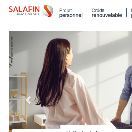
Aller
au
Projet
Crédit
contenu
personnel
renouvelable
principal
Previous