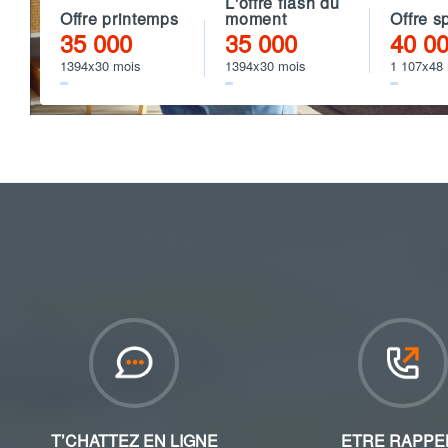
L'offre flash du
Offre printemps
moment
Offre s
35 000
35 000
40 0
1394x30 mois
1394x30 mois
1 107x48
T’CHATTEZ EN LIGNE
ETRE RAPPE