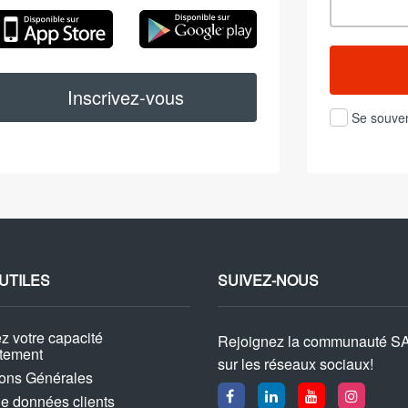
App
Google
Store
Play
Inscrivez-vous
Se souven
 UTILES
SUIVEZ-NOUS
z votre capacité
Rejoignez la communauté S
ttement
sur les réseaux sociaux!
ions Générales
ue données clients